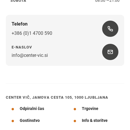
08:00
—
21:00
SOBOTA
sobota
Telefon
+386 (0)1 4700 590
E-NASLOV
info@center-vic.si
Navodila za pot
CENTER VIČ, JAMOVA CESTA 105, 1000 LJUBLJANA
Odpiralni čas
Trgovine
Gostinstvo
Info & storitve