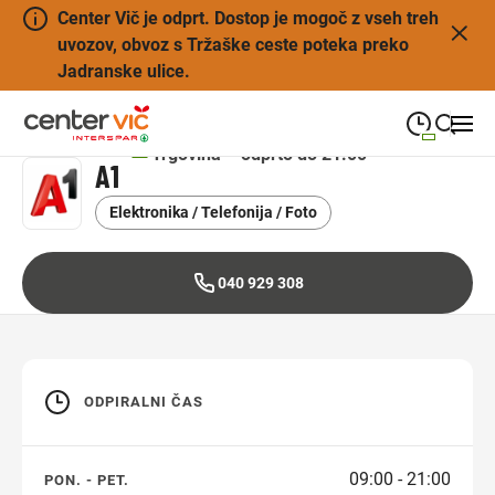
Center Vič je odprt. Dostop je mogoč z vseh treh
uvozov, obvoz s Tržaške ceste poteka preko
Jadranske ulice.
Trgovina – odprto do 21:00
A1
09:00
—
21:00
PONEDELJEK
ponedeljek
Elektronika / Telefonija / Foto
Close search
09:00
—
21:00
TOREK
torek
040 929 308
09:00
—
21:00
SREDA
sreda
09:00
—
21:00
ČETRTEK
četrtek
ODPIRALNI ČAS
09:00
—
21:00
PETEK
petek
08:00
—
21:00
SOBOTA
09:00 - 21:00
PON. - PET.
sobota