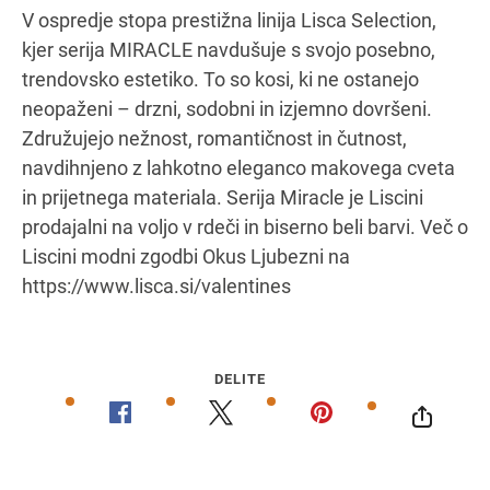
V ospredje stopa prestižna linija Lisca Selection,
kjer serija MIRACLE navdušuje s svojo posebno,
trendovsko estetiko. To so kosi, ki ne ostanejo
Navodila za pot
neopaženi – drzni, sodobni in izjemno dovršeni.
Združujejo nežnost, romantičnost in čutnost,
navdihnjeno z lahkotno eleganco makovega cveta
in prijetnega materiala. Serija Miracle je Liscini
prodajalni na voljo v rdeči in biserno beli barvi. Več o
Liscini modni zgodbi Okus Ljubezni na
https://www.lisca.si/valentines
DELITE