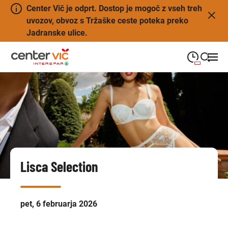
Center Vič je odprt. Dostop je mogoč z vseh treh
uvozov, obvoz s Tržaške ceste poteka preko
Jadranske ulice.
09:00
—
21:00
PONEDELJEK
ponedeljek
Close search
09:00
—
21:00
TOREK
torek
09:00
—
21:00
SREDA
sreda
Lisca Selection
09:00
—
21:00
ČETRTEK
četrtek
09:00
—
21:00
PETEK
petek
pet, 6 februarja 2026
08:00
—
21:00
SOBOTA
sobota