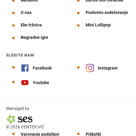
Aktualno
Darilni bon Desetak
O nas
Poslovno sodelovanje
Eko tržnica
Mini Lollipop
Nagradne igre
SLEDITE NAM
Facebook
Instagram
Youtube
Managed by
© 2026 CENTER VIČ
Varovanje podatkov
Piškotki