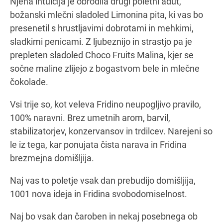
Njena intuicija je obrodila drugi poletni adut,
božanski mlečni sladoled Limonina pita, ki vas bo
presenetil s hrustljavimi dobrotami in mehkimi,
sladkimi penicami. Z ljubeznijo in strastjo pa je
prepleten sladoled Choco Fruits Malina, kjer se
sočne maline zlijejo z bogastvom bele in mlečne
čokolade.
Vsi trije so, kot veleva Fridino neupogljivo pravilo,
100% naravni. Brez umetnih arom, barvil,
stabilizatorjev, konzervansov in trdilcev. Narejeni so
le iz tega, kar ponujata čista narava in Fridina
brezmejna domišljija.
Naj vas to poletje vsak dan prebudijo domišljija,
1001 nova ideja in Fridina svobodomiselnost.
Naj bo vsak dan čaroben in nekaj posebnega ob