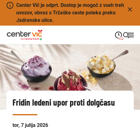
Center Vič je odprt. Dostop je mogoč z vseh treh
uvozov, obvoz s Tržaške ceste poteka preko
Jadranske ulice.
09:00
—
21:00
PONEDELJEK
ponedeljek
Close search
09:00
—
21:00
TOREK
torek
09:00
—
21:00
SREDA
sreda
Fridin ledeni upor proti dolgčasu
09:00
—
21:00
ČETRTEK
četrtek
09:00
—
21:00
PETEK
petek
tor, 7 julija 2026
08:00
—
21:00
SOBOTA
sobota