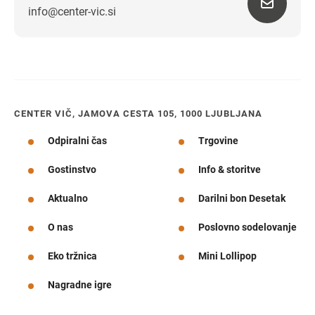
info@center-vic.si
Navodila za pot
CENTER VIČ, JAMOVA CESTA 105, 1000 LJUBLJANA
Odpiralni čas
Trgovine
Gostinstvo
Info & storitve
Aktualno
Darilni bon Desetak
O nas
Poslovno sodelovanje
Eko tržnica
Mini Lollipop
Nagradne igre