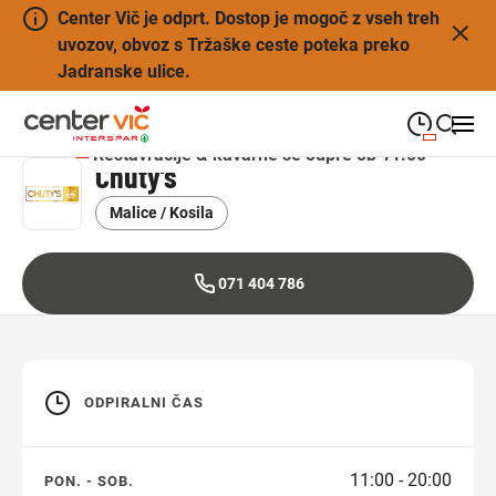
Center Vič je odprt. Dostop je mogoč z vseh treh
uvozov, obvoz s Tržaške ceste poteka preko
Jadranske ulice.
Restavracije & kavarne se odpre ob 11:00
Chuty’s
09:00
—
21:00
PONEDELJEK
ponedeljek
Malice / Kosila
Close search
09:00
—
21:00
TOREK
torek
071 404 786
09:00
—
21:00
SREDA
sreda
09:00
—
21:00
ČETRTEK
četrtek
ODPIRALNI ČAS
09:00
—
21:00
PETEK
petek
08:00
—
21:00
SOBOTA
11:00 - 20:00
PON. - SOB.
sobota