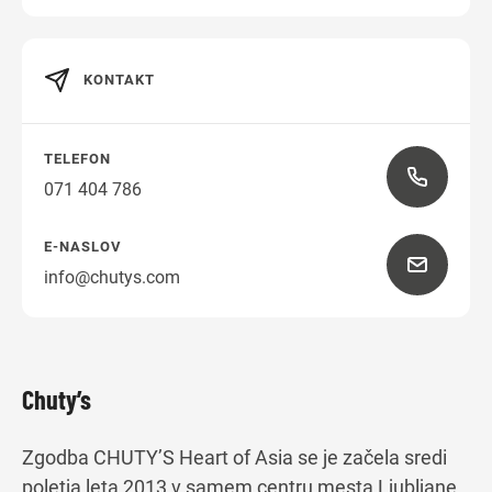
KONTAKT
Navodila za pot
TELEFON
071 404 786
E-NASLOV
info@chutys.com
Chuty’s
Zgodba CHUTY’S Heart of Asia se je začela sredi
poletja leta 2013 v samem centru mesta Ljubljane,