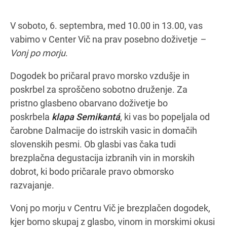
V soboto, 6. septembra, med 10.00 in 13.00, vas
vabimo v Center Vič na prav posebno doživetje
–
Navodila za pot
Vonj po morju
.
Dogodek bo pričaral pravo morsko vzdušje in
poskrbel za sproščeno sobotno druženje. Za
pristno glasbeno obarvano doživetje bo
poskrbela
klapa Semikantá
, ki vas bo popeljala od
čarobne Dalmacije do istrskih vasic in domačih
slovenskih pesmi. Ob glasbi vas čaka tudi
brezplačna degustacija izbranih vin in morskih
dobrot, ki bodo pričarale pravo obmorsko
razvajanje.
Vonj po morju v Centru Vič je brezplačen dogodek,
kjer bomo skupaj z glasbo, vinom in morskimi okusi