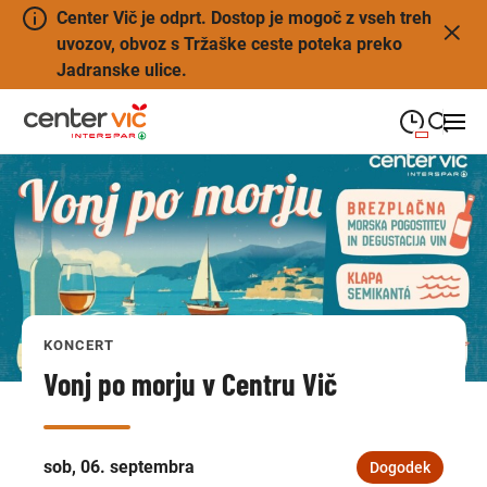
Center Vič je odprt. Dostop je mogoč z vseh treh
uvozov, obvoz s Tržaške ceste poteka preko
Jadranske ulice.
09:00
—
21:00
PONEDELJEK
ponedeljek
Close search
09:00
—
21:00
TOREK
torek
09:00
—
21:00
SREDA
sreda
KONCERT
09:00
—
21:00
ČETRTEK
četrtek
Vonj po morju v Centru Vič
09:00
—
21:00
PETEK
petek
Praznik - zaprto
SOBOTA
sob, 06. septembra
Dogodek
sobota