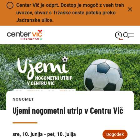
Center Vič je odprt. Dostop je mogoč z vseh treh
uvozov, obvoz s Tržaške ceste poteka preko
Jadranske ulice.
09:00
—
21:00
PONEDELJEK
ponedeljek
Close search
09:00
—
21:00
TOREK
torek
09:00
—
21:00
SREDA
sreda
NOGOMET
09:00
—
21:00
ČETRTEK
četrtek
Ujemi nogometni utrip v Centru Vič
09:00
—
21:00
PETEK
petek
08:00
—
21:00
SOBOTA
sre, 10. junija - pet, 10. julija
Dogodek
sobota