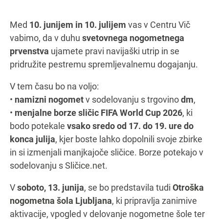
Med
10. junijem in 10. julijem
vas v Centru Vič
vabimo, da v duhu
svetovnega nogometnega
Navodila za pot
prvenstva
ujamete pravi navijaški utrip in se
pridružite pestremu spremljevalnemu dogajanju.
V tem času bo na voljo:
•
namizni nogomet
v sodelovanju s trgovino
dm
,
•
menjalne borze sličic FIFA World Cup 2026
, ki
bodo potekale
vsako sredo od 17. do 19. ure do
konca julija
, kjer boste lahko dopolnili svoje zbirke
in si izmenjali manjkajoče sličice. Borze potekajo v
sodelovanju s
Sličice.net
.
V
soboto, 13. junija
, se bo predstavila tudi
Otroška
nogometna šola Ljubljana
, ki pripravlja zanimive
aktivacije, vpogled v delovanje nogometne šole ter