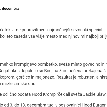
3. decembra
četek zime pripravili svoj najmočnejši sezonski special –
ako leto zaseda vse višje mesto med njihovimi najbolj pril
 mehko krompirjevo bombetko, sveže mleto govedino in h
Bogat okus dopolnijo sir Brie, na žaru pečena prekajena š
koprom, gorčico in majonezo. Rezultat je robusten, a hkr
 mrzle zimske dni.
e odlično podata Hood Krompirček ali sveža Jackie Slaw.
jo od 3. do 13. decembra tudi v poslovalnici Hood Burger 