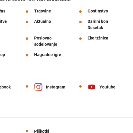
čas
Trgovine
Gostinstvo
itve
Aktualno
Darilni bon
Desetak
Poslovno
Eko tržnica
sodelovanje
pop
Nagradne igre
ebook
Instagram
Youtube
Piškotki