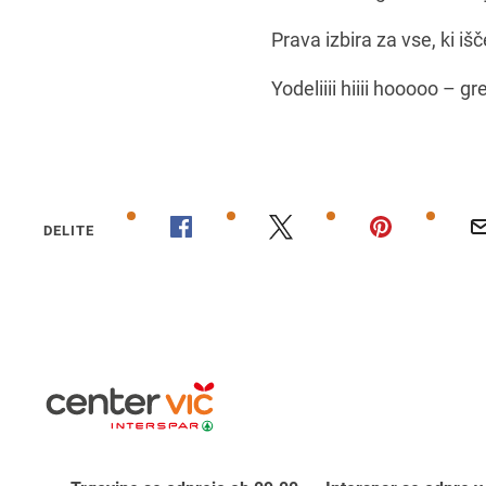
Prava izbira za vse, ki iš
Yodeliiii hiiii hooooo – g
DELITE