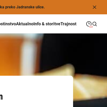
eka preko Jadranske ulice.
stinstvo
Aktualno
Info & storitve
Trajnost
09:00
—
21:00
PONEDELJEK
ponedeljek
Close search
09:00
—
21:00
TOREK
torek
09:00
—
21:00
SREDA
sreda
09:00
—
21:00
ČETRTEK
četrtek
09:00
—
21:00
n
PETEK
petek
08:00
—
21:00
SOBOTA
sobota