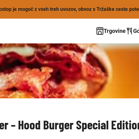
Dostop je mogoč z vseh treh uvozov, obvoz s Tržaške ceste pot
Trgovine
Go
er – Hood Burger Special Editio