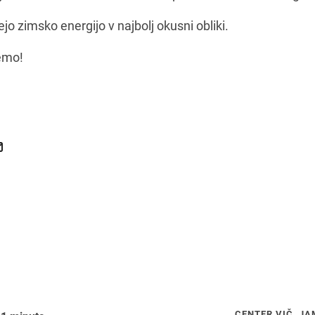
čejo zimsko energijo v najbolj okusni obliki.
remo!
CENTER VIČ, JA