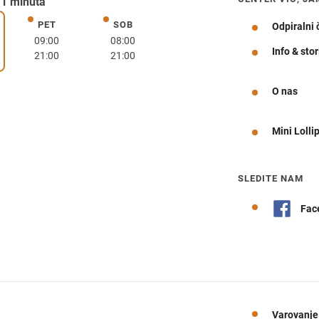
 1 minuta
PET
SOB
petek
sobota
Odpiralni 
k
09:00
08:00
Info & stor
21:00
21:00
Navodila za pot
O nas
Mini Lolli
SLEDITE NAM
Fac
Varovanje