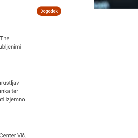
Dogodek
Navodila za pot
 The
jubljenimi
rustljav
unka ter
ati izjemno
Center Vič.