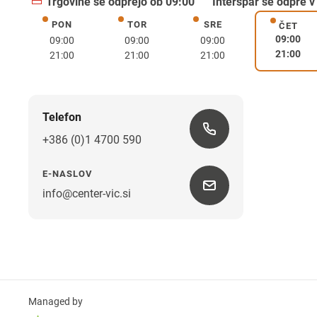
Trgovine se odprejo ob 09:00
Interspar se odpre v
PON
TOR
SRE
ponedeljek
torek
sreda
ČET
četrte
09:00
09:00
09:00
09:00
21:00
21:00
21:00
21:00
Telefon
+386 (0)1 4700 590
E-NASLOV
info@center-vic.si
Managed by