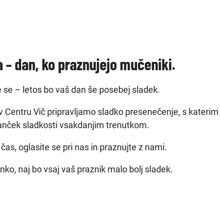
a – dan, ko praznujejo mučeniki.
e se – letos bo vaš dan še posebej sladek.
 Centru Vič pripravljamo sladko presenečenje, s kateri
kanček sladkosti vsakdanjim trenutkom.
e čas, oglasite se pri nas in praznujte z nami.
enko, naj bo vsaj vaš praznik malo bolj sladek.