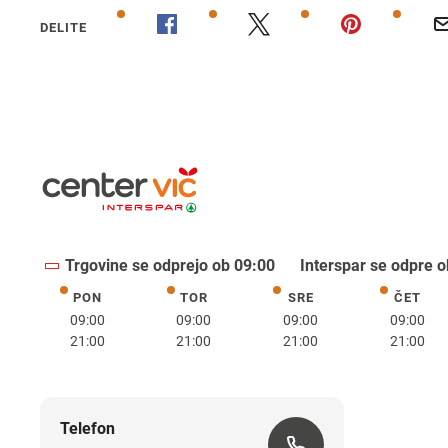
DELITE
Trgovine se odprejo ob 09:00
Interspar se odpre o
PON
TOR
SRE
ČET
ponedeljek
torek
sreda
četrte
09:00
09:00
09:00
09:00
21:00
21:00
21:00
21:00
Telefon