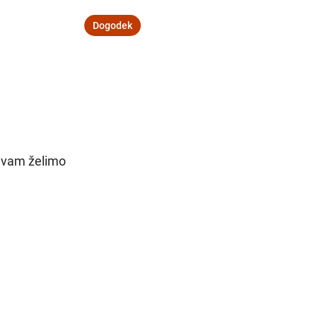
Dogodek
Navodila za pot
m vam želimo