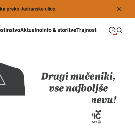
eka preko Jadranske ulice.
stinstvo
Aktualno
Info & storitve
Trajnost
09:00
—
21:00
PONEDELJEK
ponedeljek
Close search
09:00
—
21:00
TOREK
torek
09:00
—
21:00
SREDA
sreda
09:00
—
21:00
ČETRTEK
četrtek
09:00
—
21:00
PETEK
petek
08:00
—
21:00
SOBOTA
sobota