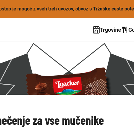
Dostop je mogoč z vseh treh uvozov, obvoz s Tržaške ceste pot
Trgovine
Go
nečenje za vse mučenike