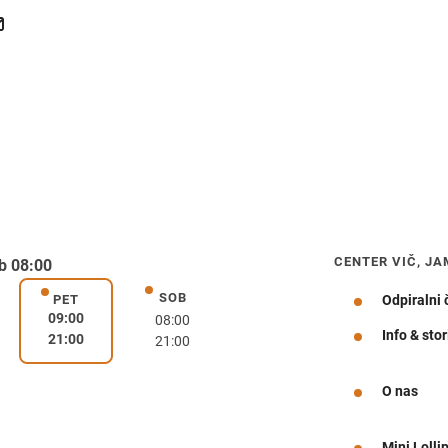
CENTER VIČ, JA
b 08:00
SOB
k
sobota
PET
Odpiralni 
petek
09:00
08:00
Info & stor
21:00
21:00
Navodila za pot
O nas
Mini Lolli