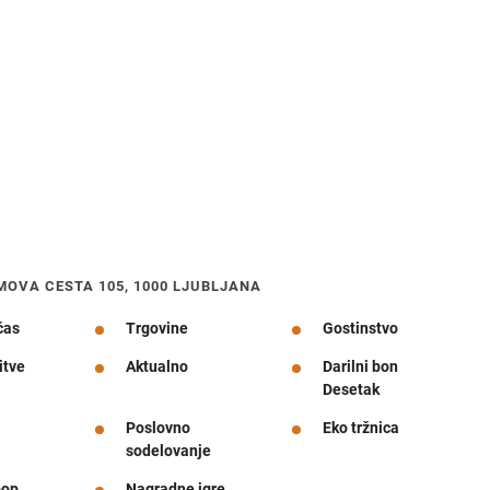
MOVA CESTA 105, 1000 LJUBLJANA
čas
Trgovine
Gostinstvo
itve
Aktualno
Darilni bon
Desetak
Poslovno
Eko tržnica
sodelovanje
pop
Nagradne igre