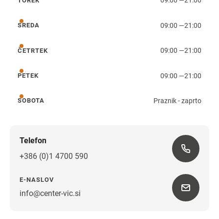
09:00
—
21:00
TOREK
torek
09:00
—
21:00
SREDA
sreda
09:00
—
21:00
ČETRTEK
četrtek
09:00
—
21:00
PETEK
petek
Praznik - zaprto
SOBOTA
sobota
Telefon
+386 (0)1 4700 590
E-NASLOV
info@center-vic.si
Navodila za pot