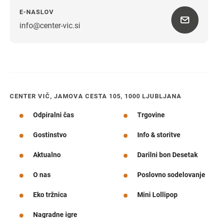
E-NASLOV
info@center-vic.si
Navodila za pot
CENTER VIČ, JAMOVA CESTA 105, 1000 LJUBLJANA
Odpiralni čas
Trgovine
Gostinstvo
Info & storitve
Aktualno
Darilni bon Desetak
O nas
Poslovno sodelovanje
Eko tržnica
Mini Lollipop
Nagradne igre