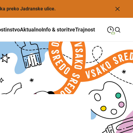
eka preko Jadranske ulice.
stinstvo
Aktualno
Info & storitve
Trajnost
09:00
—
21:00
PONEDELJEK
ponedeljek
Close search
09:00
—
21:00
TOREK
torek
09:00
—
21:00
SREDA
sreda
09:00
—
21:00
ČETRTEK
četrtek
09:00
—
21:00
PETEK
petek
08:00
—
21:00
SOBOTA
sobota