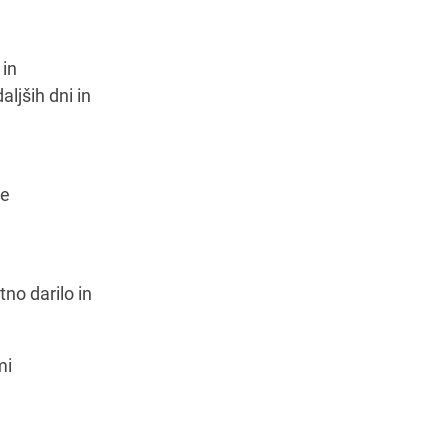
 in
ljših dni in
ne
no darilo in
mi