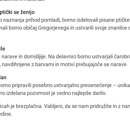
tički se ženijo
o naznanja prihod pomladi, bomo izdelovali pisane ptičke
i bomo običaj Gregorjevega in ustvarili svoje znanilce da
ile
narave in domišljije. Na delavnici bomo ustvarjali čarob
, navdihnjene z barvami in motivi prebujajoče se narave.
dan
o pripravili posebno ustvarjalno presenečenje – unikat
o izdelana pozornost je vedno najlepše darilo.
ah je brezplačna. Vabljeni, da se nam pridružite in z na
edine.