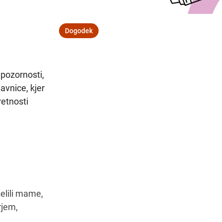
Dogodek
Navodila za pot
 pozornosti,
avnice, kjer
retnosti
elili mame,
rjem,