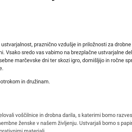
stvarjalnost, praznično vzdušje in priložnosti za drobne
mi. Vsako sredo vas vabimo na brezplačne ustvarjalne del
ebne marčevske dni ter skozi igro, domišljijo in ročne sp
e.
otrokom in družinam.
ovali voščilnice in drobna darila, s katerimi bomo razves
membne ženske v našem življenju. Ustvarjali bomo s papi
orativnimi materiali.