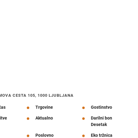
MOVA CESTA 105, 1000 LJUBLJANA
čas
Trgovine
Gostinstvo
itve
Aktualno
Darilni bon
Desetak
Poslovno
Eko tržnica