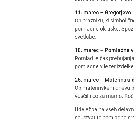
11. marec – Gregorjevo: p
Ob prazniku, ki simboličn
pomladne okraske. Spoznal
svetlobe.
18. marec – Pomladne v
Pomlad je čas prebujanja 
pomladne vile ter izdelke
25. marec – Materinski 
Ob materinskem dnevu bom
voščilnico za mamo. Ročn
Udeležba na vseh delavnic
soustvarite pomladne sr