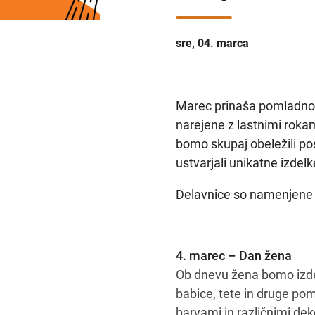
sre, 04. marca
Marec prinaša pomladno u
narejene z lastnimi roka
bomo skupaj obeležili pos
ustvarjali unikatne izdelk
Delavnice so namenjene 
4. marec – Dan žena
Ob dnevu žena bomo izdel
babice, tete in druge po
barvami in različnimi dek