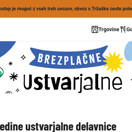
Dostop je mogoč z vseh treh uvozov, obvoz s Tržaške ceste pot
Trgovine
Go
edine ustvarjalne delavnice