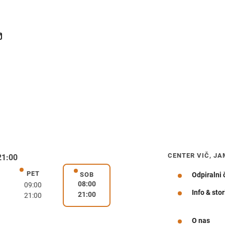
CENTER VIČ, JA
21:00
PET
k
petek
SOB
Odpiralni 
sobota
08:00
09:00
Info & stor
21:00
21:00
Navodila za pot
O nas