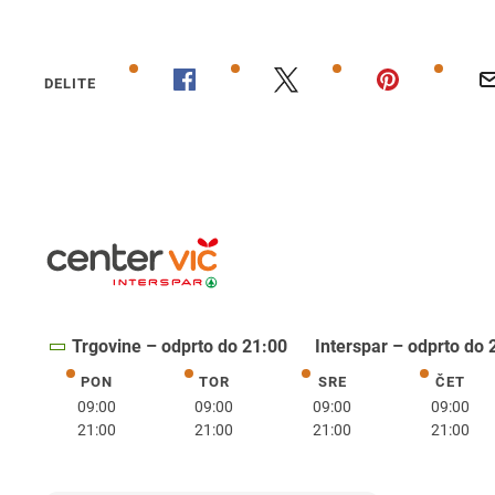
DELITE
Trgovine – odprto do 21:00
Interspar – odprto do 
PON
TOR
SRE
ČET
ponedeljek
torek
sreda
četrte
09:00
09:00
09:00
09:00
21:00
21:00
21:00
21:00